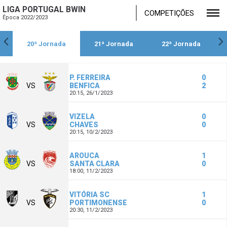
LIGA PORTUGAL BWIN
COMPETIÇÕES
Época 2022/2023
20ª Jornada
21ª Jornada
22ª Jornada
P. FERREIRA
0
VS
BENFICA
2
20:15,
26/1/2023
VIZELA
0
VS
CHAVES
0
20:15,
10/2/2023
AROUCA
1
VS
SANTA CLARA
0
18:00,
11/2/2023
VITÓRIA SC
1
VS
PORTIMONENSE
0
20:30,
11/2/2023